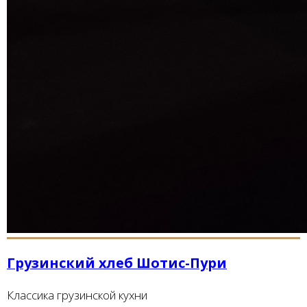
Грузинский хлеб Шотис-Пури
Классика грузинской кухни