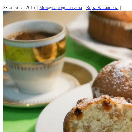
23 августа, 2015
|
Международная кухня
|
Вера Васильева
|