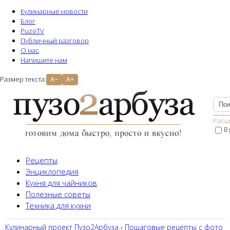
Кулинарные новости
Блог
PuzoTV
Публичный разговор
О нас
Напишите нам
Размер текста:
A−
A+
Расш
В
Рецепты
Энциклопедия
Кухня для чайников
Полезные советы
Техника для кухни
Кулинарный проект Пузо2Aрбуза
›
Пошаговые рецепты с фото