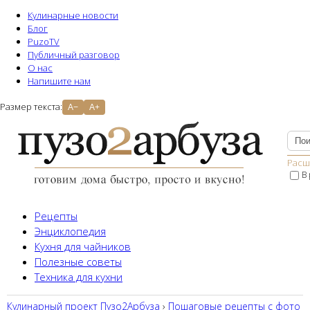
Кулинарные новости
Блог
PuzoTV
Публичный разговор
О нас
Напишите нам
Размер текста:
A−
A+
Расш
В
Рецепты
Энциклопедия
Кухня для чайников
Полезные советы
Техника для кухни
Кулинарный проект Пузо2Aрбуза
›
Пошаговые рецепты с фото