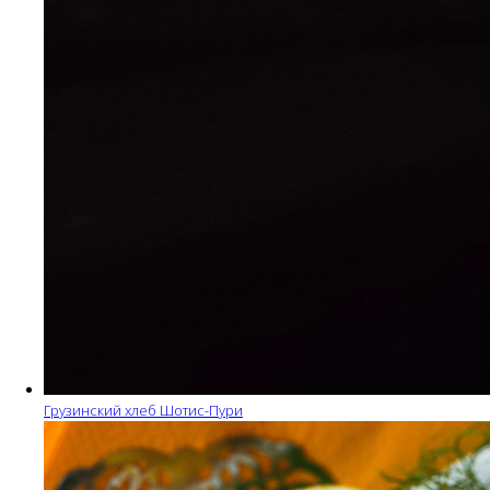
Грузинский хлеб Шотис-Пури