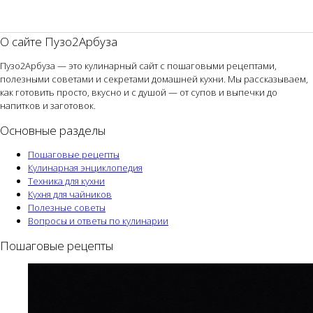
О сайте Пузо2Арбуза
Пузо2Арбуза — это кулинарный сайт с пошаговыми рецептами,
полезными советами и секретами домашней кухни. Мы рассказываем,
как готовить просто, вкусно и с душой — от супов и выпечки до
напитков и заготовок.
Основные разделы
Пошаговые рецепты
Кулинарная энциклопедия
Техника для кухни
Кухня для чайников
Полезные советы
Вопросы и ответы по кулинарии
Пошаговые рецепты