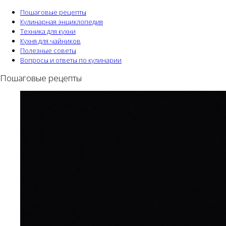
Пошаговые рецепты
Кулинарная энциклопедия
Техника для кухни
Кухня для чайников
Полезные советы
Вопросы и ответы по кулинарии
Пошаговые рецепты