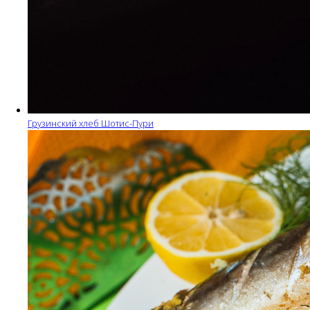
Грузинский хлеб Шотис-Пури