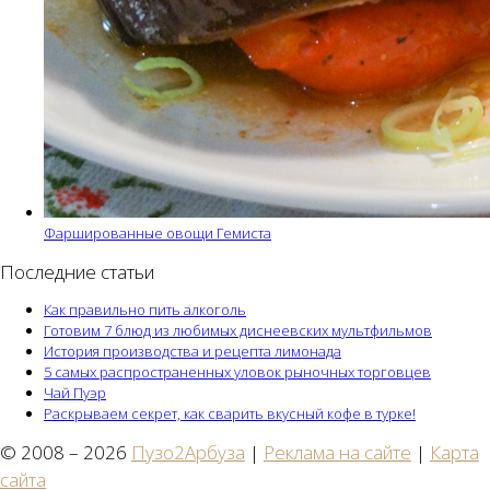
Фаршированные овощи Гемиста
Последние статьи
Как правильно пить алкоголь
Готовим 7 блюд из любимых диснеевских мультфильмов
История производства и рецепта лимонада
5 самых распространенных уловок рыночных торговцев
Чай Пуэр
Раскрываем секрет, как сварить вкусный кофе в турке!
© 2008 – 2026
Пузо2Арбуза
|
Реклама на сайте
|
Карта
сайта