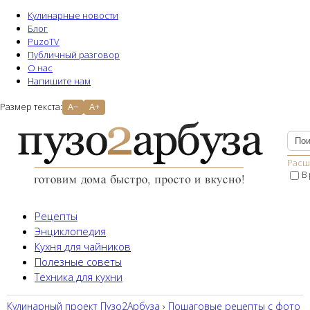
Кулинарные новости
Блог
PuzoTV
Публичный разговор
О нас
Напишите нам
Размер текста:
A−
A+
Расш
В
Рецепты
Энциклопедия
Кухня для чайников
Полезные советы
Техника для кухни
Кулинарный проект Пузо2Aрбуза
›
Пошаговые рецепты с фото