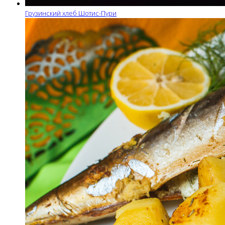
Грузинский хлеб Шотис-Пури