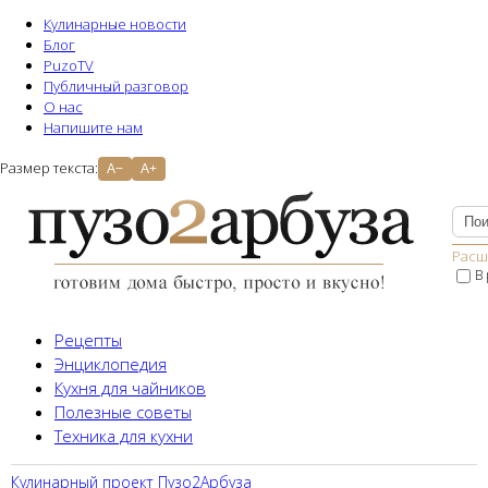
Кулинарные новости
Блог
PuzoTV
Публичный разговор
О нас
Напишите нам
Размер текста:
A−
A+
Расш
В
Рецепты
Энциклопедия
Кухня для чайников
Полезные советы
Техника для кухни
Кулинарный проект Пузо2Aрбуза