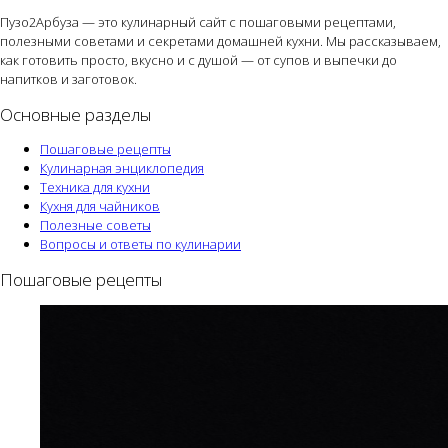
Пузо2Арбуза — это кулинарный сайт с пошаговыми рецептами,
полезными советами и секретами домашней кухни. Мы рассказываем,
как готовить просто, вкусно и с душой — от супов и выпечки до
напитков и заготовок.
Основные разделы
Пошаговые рецепты
Кулинарная энциклопедия
Техника для кухни
Кухня для чайников
Полезные советы
Вопросы и ответы по кулинарии
Пошаговые рецепты