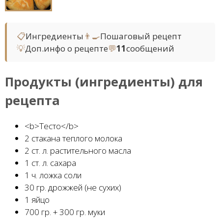
📋
Ингредиенты
👨‍🍳
Пошаговый рецепт
💡
Доп.инфо о рецепте
💬
11
сообщений
Продукты (ингредиенты) для
рецепта
<b>Тесто</b>
2 стакана теплого молока
2 ст. л. растительного масла
1 ст. л. сахара
1 ч. ложка соли
30 гр. дрожжей (не сухих)
1 яйцо
700 гр. + 300 гр. муки