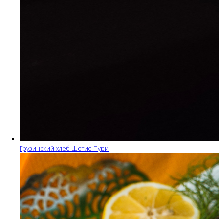
Грузинский хлеб Шотис-Пури