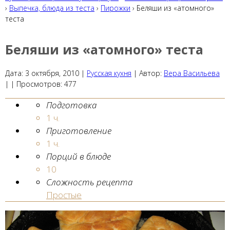
›
Выпечка, блюда из теста
›
Пирожки
› Беляши из «атомного»
теста
Беляши из «атомного» теста
Дата:
3 октября, 2010
|
Русская кухня
|
Автор:
Вера Васильева
| |
Просмотров:
477
Подготовка
1 ч.
Приготовление
1 ч.
Порций в блюде
10
Сложность рецепта
Простые