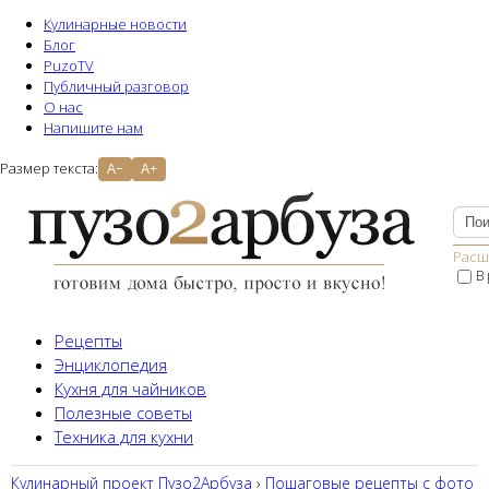
Кулинарные новости
Блог
PuzoTV
Публичный разговор
О нас
Напишите нам
Размер текста:
A−
A+
Расш
В
Рецепты
Энциклопедия
Кухня для чайников
Полезные советы
Техника для кухни
Кулинарный проект Пузо2Aрбуза
›
Пошаговые рецепты с фото