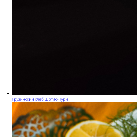
Грузинский хлеб Шотис-Пури