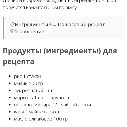
специи и вовремя закладывать ингредиенты – плов
получится изумительным по вкусу.
📋
Ингредиенты
👨‍🍳
Пошаговый рецепт
💬
1
сообщение
Продукты (ингредиенты) для
рецепта
рис 1 стакан
мидии 500 гр.
лук репчатый 1 шт.
морковь 1 шт. некрупная
порошок имбиря 1/2 чайной ложки
кари 1 чайная ложка
масло оливковое 100 гр.