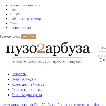
Кулинарные новости
Блог
PuzoTV
Публичный разговор
О нас
Напишите нам
Размер текста:
A−
A+
Расш
В
Рецепты
Энциклопедия
Кухня для чайников
Полезные советы
Техника для кухни
Кулинарный проект Пузо2Aрбуза
›
Пошаговые рецепты с фото