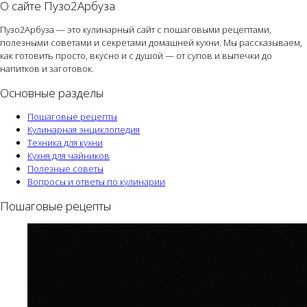
О сайте Пузо2Арбуза
Пузо2Арбуза — это кулинарный сайт с пошаговыми рецептами,
полезными советами и секретами домашней кухни. Мы рассказываем,
как готовить просто, вкусно и с душой — от супов и выпечки до
напитков и заготовок.
Основные разделы
Пошаговые рецепты
Кулинарная энциклопедия
Техника для кухни
Кухня для чайников
Полезные советы
Вопросы и ответы по кулинарии
Пошаговые рецепты