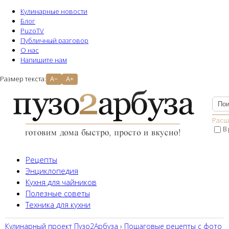
Кулинарные новости
Блог
PuzoTV
Публичный разговор
О нас
Напишите нам
Размер текста:
A−
A+
Расш
В
Рецепты
Энциклопедия
Кухня для чайников
Полезные советы
Техника для кухни
Кулинарный проект Пузо2Aрбуза
›
Пошаговые рецепты с фото