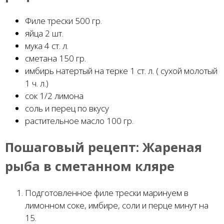
Филе трески 500 гр.
яйца 2 шт.
мука 4 ст. л.
сметана 150 гр.
имбирь натертый на терке 1 ст. л. ( сухой молотый
1 ч. л.)
сок 1/2 лимона
соль и перец по вкусу
растительное масло 100 гр.
Пошаговый рецепт:
Жареная
рыба в сметанном кляре
Подготовленное филе трески маринуем в
лимонном соке, имбире, соли и перце минут на
15.