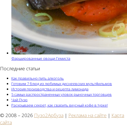
Фаршированные овощи Гемиста
Последние статьи
Как правильно пить алкоголь
Готовим 7 блюд из любимых диснеевских мультфильмов
История производства и рецепта лимонада
5 самых распространенных уловок рыночных торговцев
Чай Пуэр
Раскрываем секрет, как сварить вкусный кофе в турке!
© 2008 – 2026
Пузо2Арбуза
|
Реклама на сайте
|
Карта
сайта