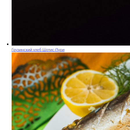
Грузинский хлеб Шотис-Пури