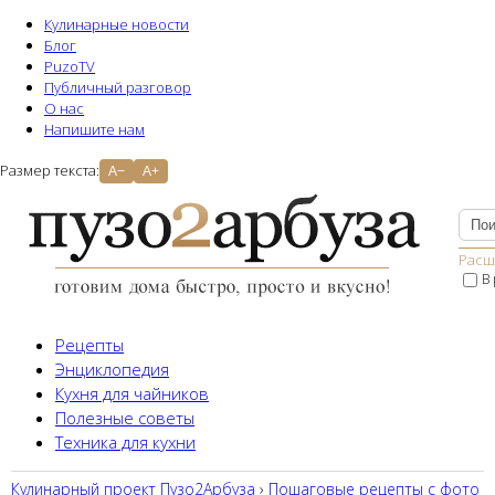
Кулинарные новости
Блог
PuzoTV
Публичный разговор
О нас
Напишите нам
Размер текста:
A−
A+
Расш
В
Рецепты
Энциклопедия
Кухня для чайников
Полезные советы
Техника для кухни
Кулинарный проект Пузо2Aрбуза
›
Пошаговые рецепты с фото