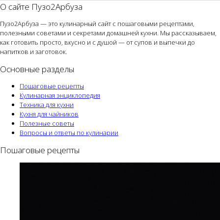
О сайте Пузо2Арбуза
Пузо2Арбуза — это кулинарный сайт с пошаговыми рецептами,
полезными советами и секретами домашней кухни. Мы рассказываем,
как готовить просто, вкусно и с душой — от супов и выпечки до
напитков и заготовок.
Основные разделы
Пошаговые рецепты
Кулинарная энциклопедия
Техника для кухни
Кухня для чайников
Полезные советы
Вопросы и ответы по кулинарии
Пошаговые рецепты