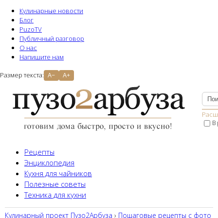
Кулинарные новости
Блог
PuzoTV
Публичный разговор
О нас
Напишите нам
Размер текста:
A−
A+
Расш
В
Рецепты
Энциклопедия
Кухня для чайников
Полезные советы
Техника для кухни
Кулинарный проект Пузо2Aрбуза
›
Пошаговые рецепты с фото