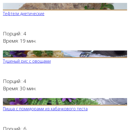
Тефтели диетические
Порций :
4
Время:
19 мин.
Тушеный рис с овощами
Порций :
4
Время:
30 мин.
Пицца с помидорами из кабачкового теста
Порций :
6