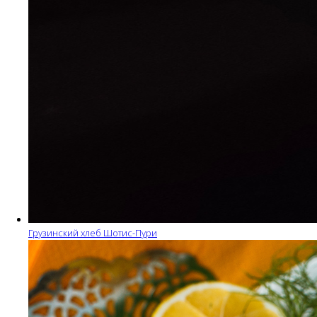
Грузинский хлеб Шотис-Пури