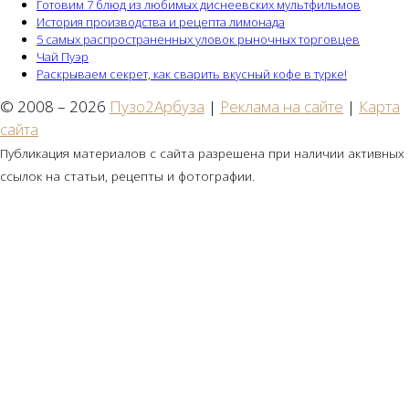
Готовим 7 блюд из любимых диснеевских мультфильмов
История производства и рецепта лимонада
5 самых распространенных уловок рыночных торговцев
Чай Пуэр
Раскрываем секрет, как сварить вкусный кофе в турке!
© 2008 – 2026
Пузо2Арбуза
|
Реклама на сайте
|
Карта
сайта
Публикация материалов с сайта разрешена при наличии активных
ссылок на статьи, рецепты и фотографии.