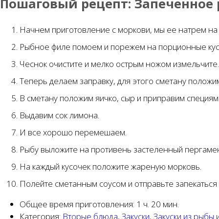
Пошаговый рецепт:
Запеченное 
Начнем приготовление с моркови, мы ее натрем на 
Рыбное филе помоем и порежем на порционные кусоч
Чеснок очистите и мелко острым ножом измельчите.
Теперь делаем заправку, для этого сметану положим
В сметану положим яичко, сыр и приправим специям
Выдавим сок лимона.
И все хорошо перемешаем.
Рыбу выложите на противень застеленный пергамен
На каждый кусочек положите жареную морковь.
Полейте сметанным соусом и отправьте запекаться в
Общее время приготовления:
1 ч. 20 мин.
Категория:
Вторые блюда
,
Закуски
,
Закуски из рыбы