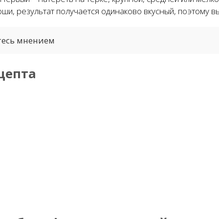
оши, результат получается одинаково вкусный, поэтому в
тесь мнением
цепта