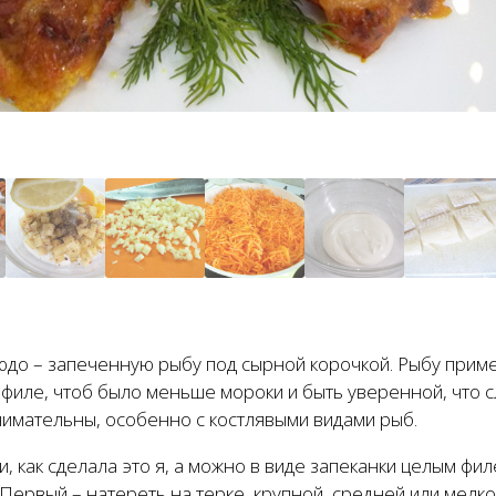
людо – запеченную рыбу под сырной корочкой. Рыбу прим
филе, чтоб было меньше мороки и быть уверенной, что с
нимательны, особенно с костлявыми видами рыб.
 как сделала это я, а можно в виде запеканки целым фил
Первый – натереть на терке, крупной, средней или мелкой