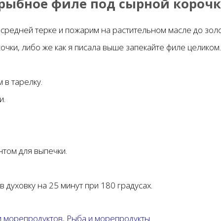
рыбное филе под сырной короч
средней терке и пожарим на растительном масле до золо
ки, либо же как я писала выше запекайте филе целиком.
 в тарелку.
и.
том для выпечки.
 духовку на 25 минут при 180 градусах.
 и морепродуктов
,
Рыба и морепродукты