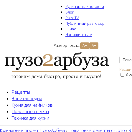
Кулинарные новости
Блог
PuzoTV
Публичный разговор
О нас
Напишите нам
Размер текста:
A−
A+
Расши
В р
Рецепты
Энциклопедия
Кухня для чайников
Полезные советы
Техника для кухни
Кулинарный проект Пузо2Aрбуза
›
Пошаговые рецепты с фото
›
В