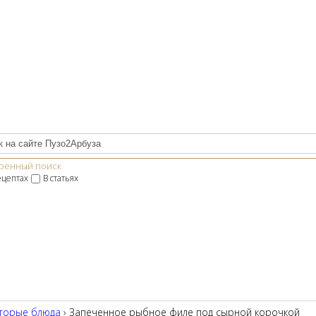
ренный поиск
ецептах
В статьях
торые блюда
› Запеченное рыбное филе под сырной корочкой