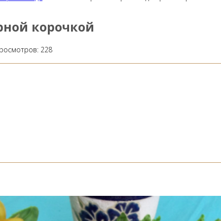
рной корочкой
росмотров:
228