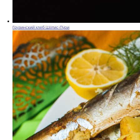
Грузинский хлеб Шотис-Пури