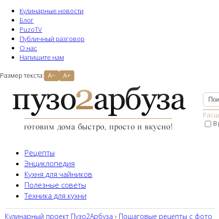
Кулинарные новости
Блог
PuzoTV
Публичный разговор
О нас
Напишите нам
Размер текста:
A−
A+
Расш
В
Рецепты
Энциклопедия
Кухня для чайников
Полезные советы
Техника для кухни
Кулинарный проект Пузо2Aрбуза
›
Пошаговые рецепты с фото