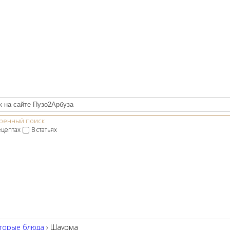
ренный поиск
ецептах
В статьях
торые блюда
› Шаурма