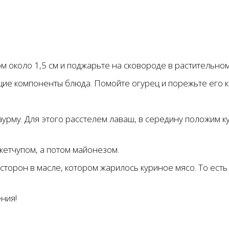
м около 1,5 см и поджарьте на сковороде в растительном
щие компоненты блюда. Помойте огурец и порежьте его к
урму. Для этого расстелем лаваш, в середину положим ку
кетчупом, а потом майонезом.
торон в масле, котором жарилось куриное мясо. То есть
ния!