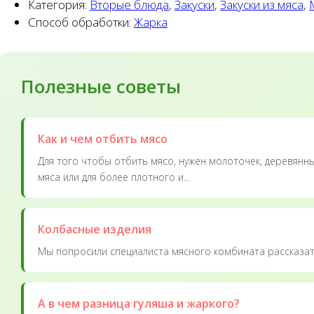
Категория:
Вторые блюда
,
Закуски
,
Закуски из мяса
,
Способ обработки:
Жарка
Полезные советы
Как и чем отбить мясо
Для того чтобы отбить мясо, нужен молоточек, деревянн
мяса или для более плотного и...
Колбасные изделия
Мы попросили специалиста мясного комбината рассказать
А в чем разница гуляша и жаркого?