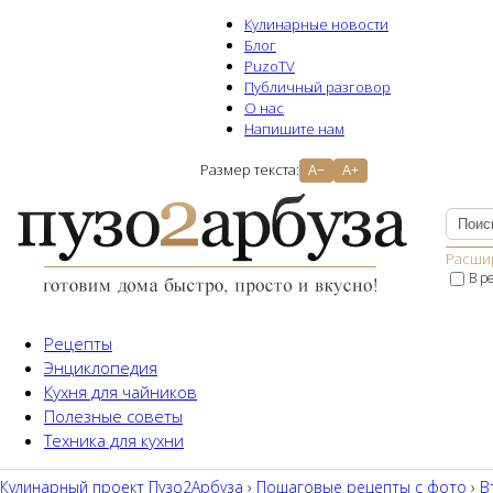
Кулинарные новости
Блог
PuzoTV
Публичный разговор
О нас
Напишите нам
Размер текста:
A−
A+
Расши
В р
Рецепты
Энциклопедия
Кухня для чайников
Полезные советы
Техника для кухни
Кулинарный проект Пузо2Aрбуза
›
Пошаговые рецепты с фото
›
В