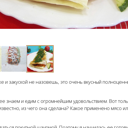
же и закуской не назовешь, это очень вкусный полноценн
 ее знаем и едим с огромнейшим удовольствием. Вот толь
е известно, из чего она сделана? Какое применено мясо и
ться покупной шаурмой. Поэтому я научилась ее готовит