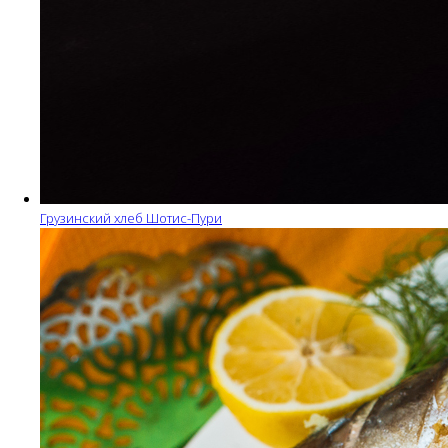
Грузинский хлеб Шотис-Пури