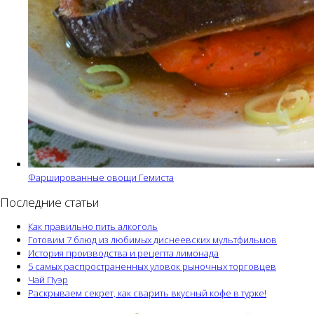
Фаршированные овощи Гемиста
Последние статьи
Как правильно пить алкоголь
Готовим 7 блюд из любимых диснеевских мультфильмов
История производства и рецепта лимонада
5 самых распространенных уловок рыночных торговцев
Чай Пуэр
Раскрываем секрет, как сварить вкусный кофе в турке!