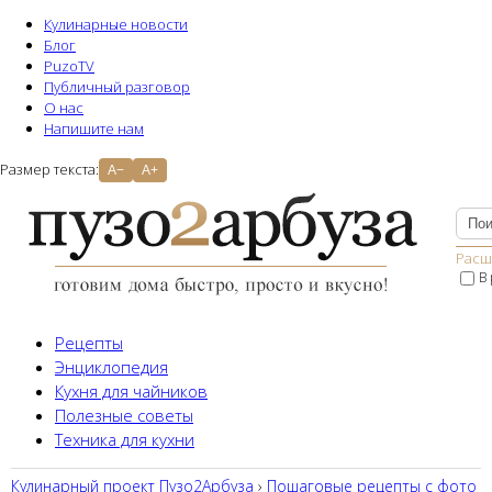
Кулинарные новости
Блог
PuzoTV
Публичный разговор
О нас
Напишите нам
Размер текста:
A−
A+
Расш
В
Рецепты
Энциклопедия
Кухня для чайников
Полезные советы
Техника для кухни
Кулинарный проект Пузо2Aрбуза
›
Пошаговые рецепты с фото