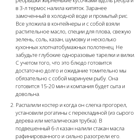
ребрышки жирненькие кусочками вдоль ребра и
в 3-л термос налила кипяток. Заранее
замоченный в холодной воде и промытый рис.
Все уложила в контейнеры и с собой взяли
растительное масло, специи для плова, свежую
зелень, соль, казан, шумовку и несколько
кухонных хлопчатобумажных полотенец. Не
забудьте глубокие одноразовые тарелки и вилки.
С учетом того, что это блюдо готовится
достаточно долго и ожидание томительно мы
обязательно с собой маринуем рыбу. Она
готовится 15-20 мин и компания будет сыта и
довольна.
Распалили костер и когда он слегка прогорел,
установили рогатины с перекладиной (из сырого
дерева или металическая трубка). В
подвешенный 6-л казан налили стакан масла
рафинированного и сильно разогрели его.