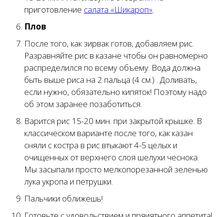
приготовление
салата «Шикароп»
.
Плов
После того, как зирвак готов, добавляем рис.
Разравняйте рис в казане чтобы он равномерно
распределился по всему объему. Вода должна
быть выше риса на 2 пальца (4 см.) . Доливать,
если нужно, обязательно кипяток! Поэтому надо
об этом заранее позаботиться.
Варится рис 15-20 мин. при закрытой крышке. В
классическом варианте после того, как казан
сняли с костра в рис втыкают 4-5 целых и
очищенных от верхнего слоя шелухи чеснока.
Мы засыпали просто мелкопорезанной зеленью
лука укропа и петрушки.
Пальчики оближешь!
Готовьте с удовольствием и пряиятного аппетита!