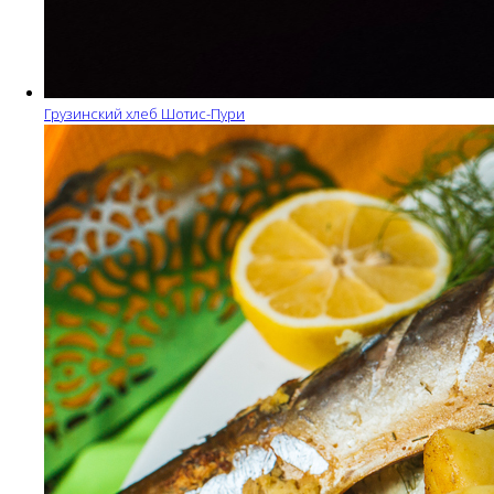
Грузинский хлеб Шотис-Пури