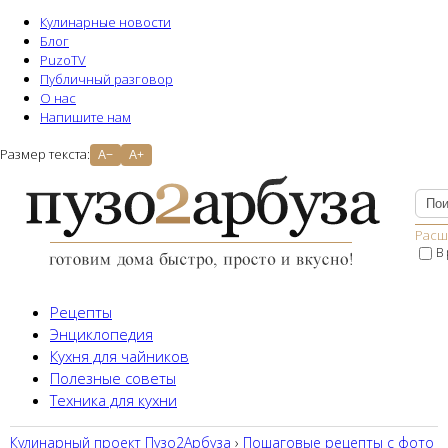
Кулинарные новости
Блог
PuzoTV
Публичный разговор
О нас
Напишите нам
Размер текста:
A−
A+
Расш
В
Рецепты
Энциклопедия
Кухня для чайников
Полезные советы
Техника для кухни
Кулинарный проект Пузо2Aрбуза
›
Пошаговые рецепты с фото