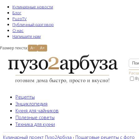
Кулинарные новости
Блог
PuzoTV
Публичный разговор
О нас
Напишите нам
Размер текста:
A−
A+
Расш
В
Рецепты
Энциклопедия
Кухня для чайников
Полезные советы
Техника для кухни
Кулинарный проект Пузо2Aрбуза
›
Пошаговые рецепты с фото