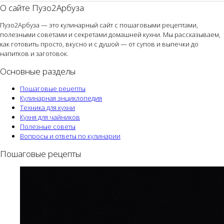
О сайте Пузо2Арбуза
Пузо2Арбуза — это кулинарный сайт с пошаговыми рецептами,
полезными советами и секретами домашней кухни. Мы рассказываем,
как готовить просто, вкусно и с душой — от супов и выпечки до
напитков и заготовок.
Основные разделы
Пошаговые рецепты
Кулинарная энциклопедия
Техника для кухни
Кухня для чайников
Полезные советы
Вопросы и ответы по кулинарии
Пошаговые рецепты