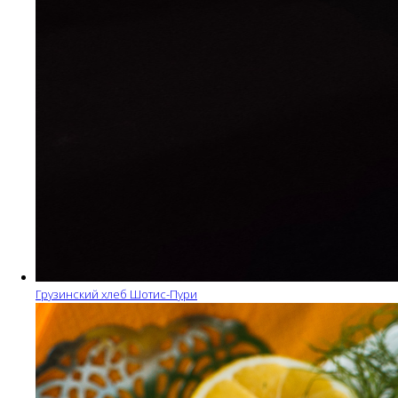
Грузинский хлеб Шотис-Пури