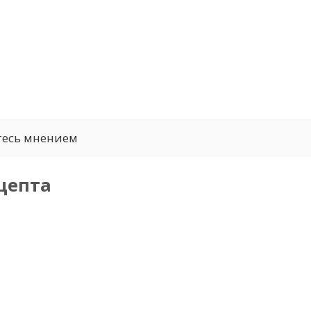
тесь мнением
цепта