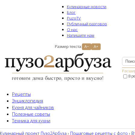
Кулинарные новости
Блог
PuzoTV
Публичный разговор
О нас
Напишите нам
Размер текста:
A−
A+
Расши
В р
Рецепты
Энциклопедия
Кухня для чайников
Полезные советы
Техника для кухни
Кулинарный проект Пузо2Aрбуза
›
Пошаговые рецепты с фото
›
В