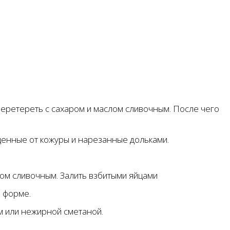
 перетереть с сахаром и маслом сливочным. После чего
щенные от кожуры и нарезанные дольками.
лом сливочным. Залить взбитыми яйцами
в форме.
м или нежирной сметаной.