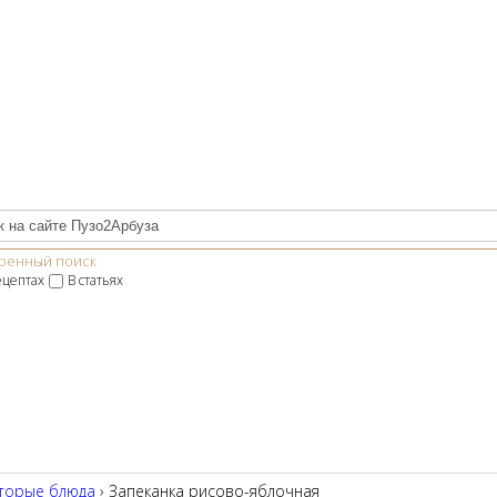
ренный поиск
ецептах
В статьях
торые блюда
› Запеканка рисово-яблочная