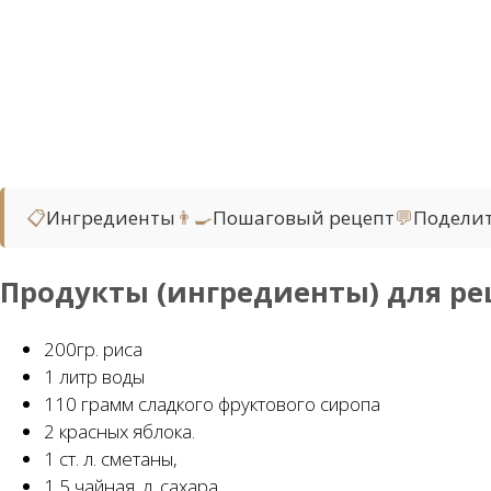
📋
Ингредиенты
👨‍🍳
Пошаговый рецепт
💬
Подели
Продукты (ингредиенты) для ре
200гр. риса
1 литр воды
110 грамм сладкого фруктового сиропа
2 красных яблока.
1 ст. л. сметаны,
1,5 чайная. л. сахара,