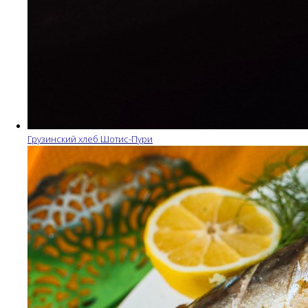
Грузинский хлеб Шотис-Пури