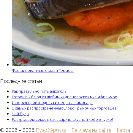
Фаршированные овощи Гемиста
Последние статьи
Как правильно пить алкоголь
Готовим 7 блюд из любимых диснеевских мультфильмов
История производства и рецепта лимонада
5 самых распространенных уловок рыночных торговцев
Чай Пуэр
Раскрываем секрет, как сварить вкусный кофе в турке!
© 2008 – 2026
Пузо2Арбуза
|
Реклама на сайте
|
Карта