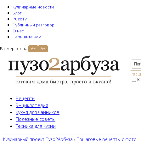
Кулинарные новости
Блог
PuzoTV
Публичный разговор
О нас
Напишите нам
Размер текста:
A−
A+
Расш
В
Рецепты
Энциклопедия
Кухня для чайников
Полезные советы
Техника для кухни
Кулинарный проект Пузо2Aрбуза
›
Пошаговые рецепты с фото