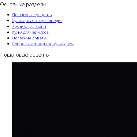
Основные разделы
Пошаговые рецепты
Кулинарная энциклопедия
Техника для кухни
Кухня для чайников
Полезные советы
Вопросы и ответы по кулинарии
Пошаговые рецепты