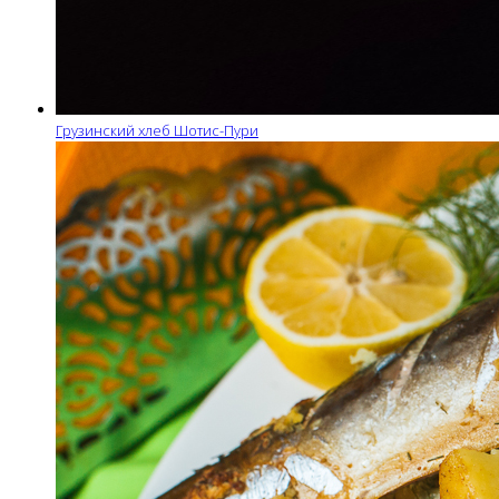
Грузинский хлеб Шотис-Пури