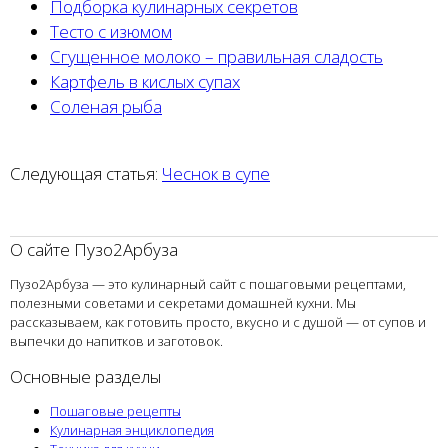
Подборка кулинарных секретов
Тесто с изюмом
Сгущенное молоко – правильная сладость
Картфель в кислых супах
Соленая рыба
Следующая статья:
Чеснок в супе
О сайте Пузо2Арбуза
Пузо2Арбуза — это кулинарный сайт с пошаговыми рецептами,
полезными советами и секретами домашней кухни. Мы
рассказываем, как готовить просто, вкусно и с душой — от супов и
выпечки до напитков и заготовок.
Основные разделы
Пошаговые рецепты
Кулинарная энциклопедия