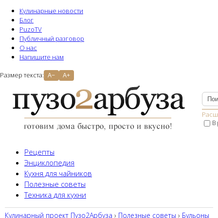
Кулинарные новости
Блог
PuzoTV
Публичный разговор
О нас
Напишите нам
Размер текста:
A−
A+
Расш
В
Рецепты
Энциклопедия
Кухня для чайников
Полезные советы
Техника для кухни
Кулинарный проект Пузо2Aрбуза
›
Полезные советы
›
Бульоны