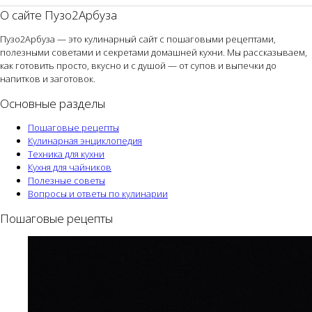
О сайте Пузо2Арбуза
Пузо2Арбуза — это кулинарный сайт с пошаговыми рецептами,
полезными советами и секретами домашней кухни. Мы рассказываем,
как готовить просто, вкусно и с душой — от супов и выпечки до
напитков и заготовок.
Основные разделы
Пошаговые рецепты
Кулинарная энциклопедия
Техника для кухни
Кухня для чайников
Полезные советы
Вопросы и ответы по кулинарии
Пошаговые рецепты