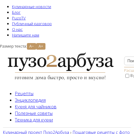
Кулинарные новости
Блог
PuzoTV
Публичный разговор
О нас
Напишите нам
Размер текста:
A−
A+
Расш
В
Рецепты
Энциклопедия
Кухня для чайников
Полезные советы
Техника для кухни
Кулинарный проект Пузо2Aрбуза
›
Пошаговые рецепты с фото