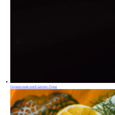
Грузинский хлеб Шотис-Пури