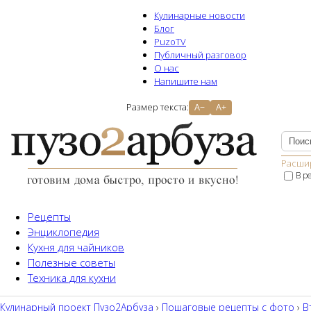
Кулинарные новости
Блог
PuzoTV
Публичный разговор
О нас
Напишите нам
Размер текста:
A−
A+
Расши
В р
Рецепты
Энциклопедия
Кухня для чайников
Полезные советы
Техника для кухни
Кулинарный проект Пузо2Aрбуза
›
Пошаговые рецепты с фото
›
В