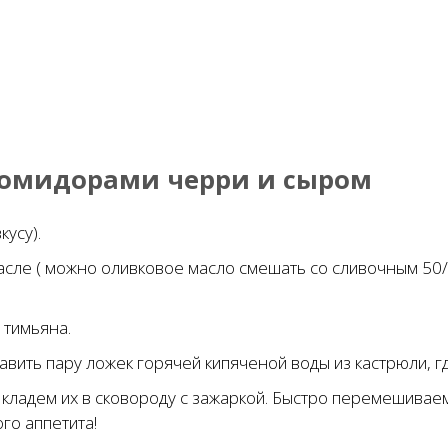
помидорами черри и сыром
кусу).
сле ( можно оливковое масло смешать со сливочным 50/
 тимьяна.
вить пару ложек горячей кипяченой воды из кастрюли, гд
у кладем их в сковороду с зажаркой. Быстро перемешива
го аппетита!