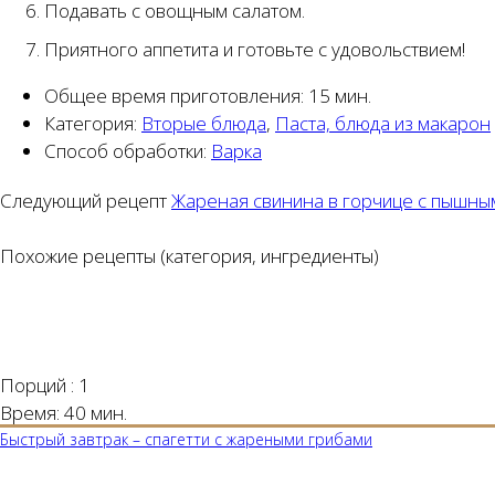
Подавать с овощным салатом.
Приятного аппетита и готовьте с удовольствием!
Общее время приготовления:
15 мин.
Категория:
Вторые блюда
,
Паста, блюда из макарон
Способ обработки:
Варка
Следующий рецепт
Жареная свинина в горчице с пышн
Похожие рецепты (категория, ингредиенты)
Порций :
1
Время:
40 мин.
Быстрый завтрак – спагетти с жареными грибами