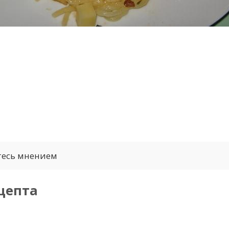
тесь мнением
цепта