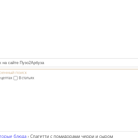
ренный поиск
ецептах
В статьях
торые блюда
› Спагетти с помидорами черри и сыром