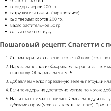
чеснок 1 головка
помидоры черри 200 гр.
петрушка или тимьян (пара веточек)
сыр твердых сортов 200 гр.
масло растительное 50 гр.
соль и перец по вкусу
Пошаговый рецепт:
Спагетти с 
Ставим вариться спагетти в соленой воде ( соль по в
Нарезаем чеснок и обжариваем на растительном ма
сковороду. Обжариваем минут 5.
Добавляем мелко порезанную зелень петрушки или
Если помидоры не достаточно мягкие, то можно доба
Наши спагетти уже сварились. Сливаем воду и сраз
кубиками сыром (можно натереть на терке). Приятно