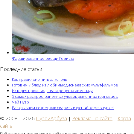
Фаршированные овощи Гемиста
Последние статьи
Как правильно пить алкоголь
Готовим 7 блюд из любимых диснеевских мультфильмов
История производства и рецепта лимонада
5 самых распространенных уловок рыночных торговцев
Чай Пуэр
Раскрываем секрет, как сварить вкусный кофе в турке!
© 2008 – 2026
Пузо2Арбуза
|
Реклама на сайте
|
Карта
сайта
Публикация материалов с сайта разрешена при наличии активных