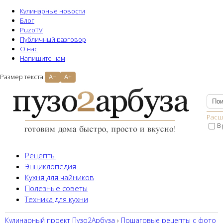
Кулинарные новости
Блог
PuzoTV
Публичный разговор
О нас
Напишите нам
Размер текста:
A−
A+
Расш
В
Рецепты
Энциклопедия
Кухня для чайников
Полезные советы
Техника для кухни
Кулинарный проект Пузо2Aрбуза
›
Пошаговые рецепты с фото