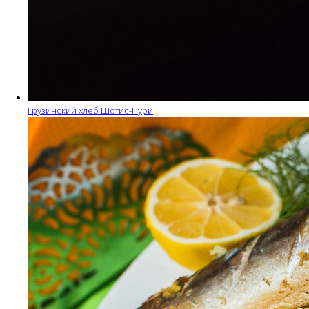
Грузинский хлеб Шотис-Пури