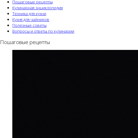
Пошаговые рецепты
Кулинарная энциклопедия
Техника для кухни
Кухня для чайников
Полезные советы
Вопросы и ответы по кулинарии
Пошаговые рецепты