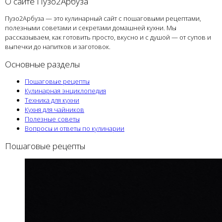
О сайте Пузо2Арбуза
Пузо2Арбуза — это кулинарный сайт с пошаговыми рецептами,
полезными советами и секретами домашней кухни. Мы
рассказываем, как готовить просто, вкусно и с душой — от супов и
выпечки до напитков и заготовок.
Основные разделы
Пошаговые рецепты
Кулинарная энциклопедия
Техника для кухни
Кухня для чайников
Полезные советы
Вопросы и ответы по кулинарии
Пошаговые рецепты