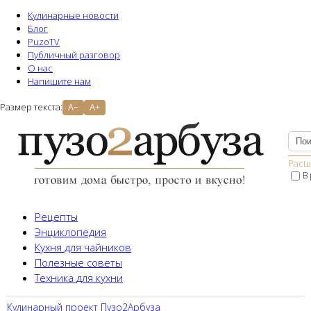
Кулинарные новости
Блог
PuzoTV
Публичный разговор
О нас
Напишите нам
Размер текста:
A−
A+
Расш
В
Рецепты
Энциклопедия
Кухня для чайников
Полезные советы
Техника для кухни
Кулинарный проект Пузо2Aрбуза