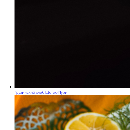
Грузинский хлеб Шотис-Пури