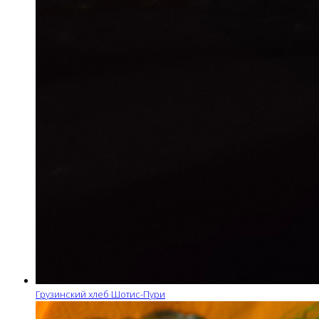
Грузинский хлеб Шотис-Пури