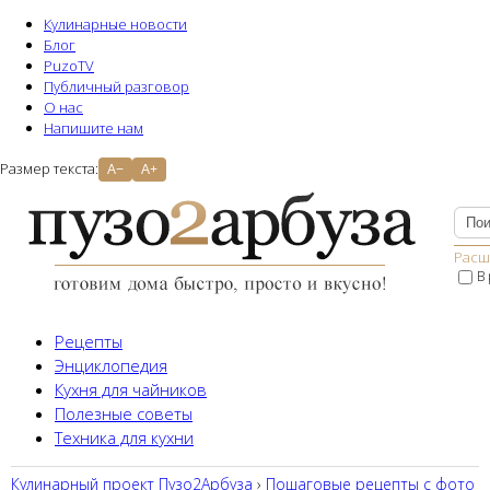
Кулинарные новости
Блог
PuzoTV
Публичный разговор
О нас
Напишите нам
Размер текста:
A−
A+
Расш
В
Рецепты
Энциклопедия
Кухня для чайников
Полезные советы
Техника для кухни
Кулинарный проект Пузо2Aрбуза
›
Пошаговые рецепты с фото