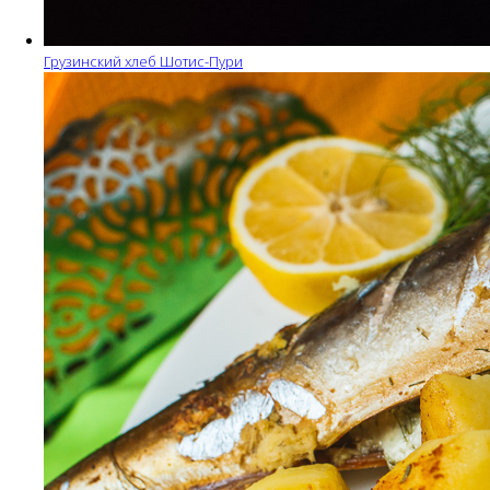
Грузинский хлеб Шотис-Пури