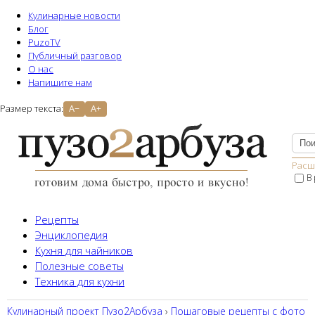
Кулинарные новости
Блог
PuzoTV
Публичный разговор
О нас
Напишите нам
Размер текста:
A−
A+
Расш
В
Рецепты
Энциклопедия
Кухня для чайников
Полезные советы
Техника для кухни
Кулинарный проект Пузо2Aрбуза
›
Пошаговые рецепты с фото