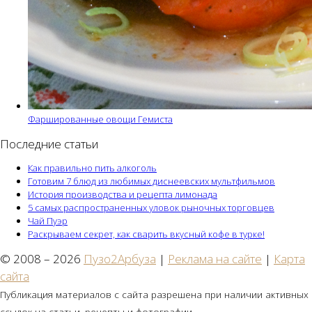
Фаршированные овощи Гемиста
Последние статьи
Как правильно пить алкоголь
Готовим 7 блюд из любимых диснеевских мультфильмов
История производства и рецепта лимонада
5 самых распространенных уловок рыночных торговцев
Чай Пуэр
Раскрываем секрет, как сварить вкусный кофе в турке!
© 2008 – 2026
Пузо2Арбуза
|
Реклама на сайте
|
Карта
сайта
Публикация материалов с сайта разрешена при наличии активных
ссылок на статьи, рецепты и фотографии.