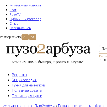
Кулинарные новости
Блог
PuzoTV
Публичный разговор
О нас
Напишите нам
Размер текста:
A−
A+
Расш
В
Рецепты
Энциклопедия
Кухня для чайников
Полезные советы
Техника для кухни
Кулинарный проект Пузо2Aрбуза
›
Пошаговые рецепты с фото