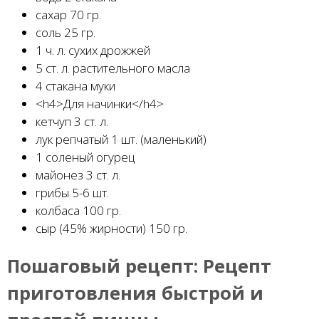
сахар 70 гр.
соль 25 гр.
1 ч. л. сухих дрожжей
5 ст. л. растительного масла
4 стакана муки
<h4>Для начинки</h4>
кетчуп 3 ст. л.
лук репчатый 1 шт. (маленький)
1 соленый огурец
майонез 3 ст. л.
грибы 5-6 шт.
колбаса 100 гр.
сыр (45% жирности) 150 гр.
Пошаговый рецепт:
Рецепт
приготовления быстрой и