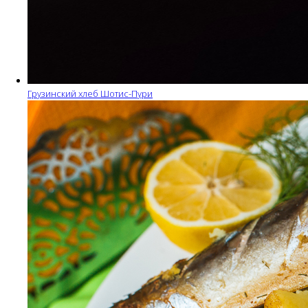
Грузинский хлеб Шотис-Пури