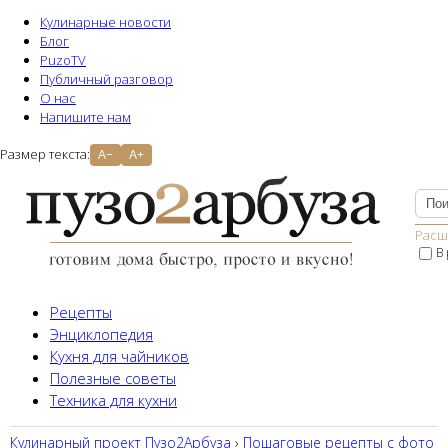
Кулинарные новости
Блог
PuzoTV
Публичный разговор
О нас
Напишите нам
Размер текста:
A−
A+
Расш
В
Рецепты
Энциклопедия
Кухня для чайников
Полезные советы
Техника для кухни
Кулинарный проект Пузо2Aрбуза
›
Пошаговые рецепты с фото