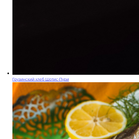
Грузинский хлеб Шотис-Пури