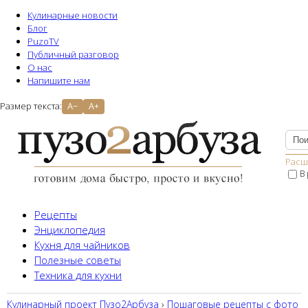
Кулинарные новости
Блог
PuzoTV
Публичный разговор
О нас
Напишите нам
Размер текста:
A−
A+
Расш
В
Рецепты
Энциклопедия
Кухня для чайников
Полезные советы
Техника для кухни
Кулинарный проект Пузо2Aрбуза
›
Пошаговые рецепты с фото