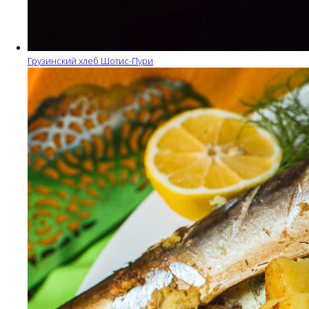
Грузинский хлеб Шотис-Пури