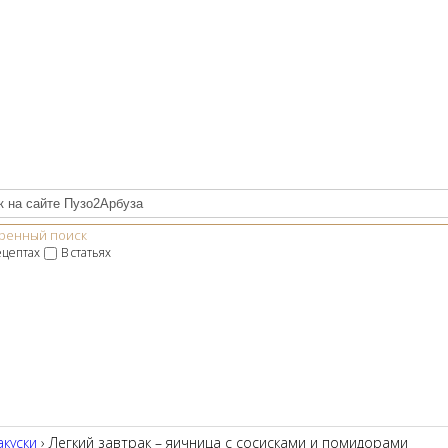
ренный поиск
ецептах
В статьях
акуски
› Легкий завтрак – яичница с сосисками и помидорами