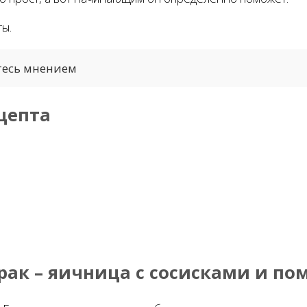
ты.
тесь мнением
цепта
рак – яичница с сосисками и п