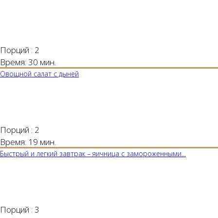
Порций :
2
Время:
30 мин.
Овощной салат с дыней
Порций :
2
Время:
19 мин.
Быстрый и легкий завтрак – яичница с замороженными...
Порций :
3