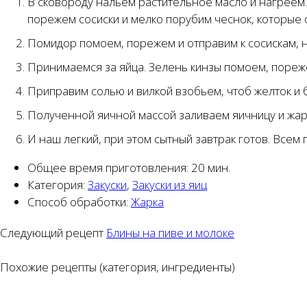
В сковороду нальем растительное масло и нагреем. 
порежем сосиски и мелко порубим чеснок, которые 
Помидор помоем, порежем и отправим к сосискам, но
Принимаемся за яйца. Зелень кинзы помоем, пореже
Приправим солью и вилкой взобьем, чтоб желток и 
Полученной яичной массой заливаем яичницу и жари
И наш легкий, при этом сытный завтрак готов. Всем 
Общее время приготовления:
20 мин.
Категория:
Закуски
,
Закуски из яиц
Способ обработки:
Жарка
Следующий рецепт
Блины на пиве и молоке
Похожие рецепты (категория, ингредиенты)