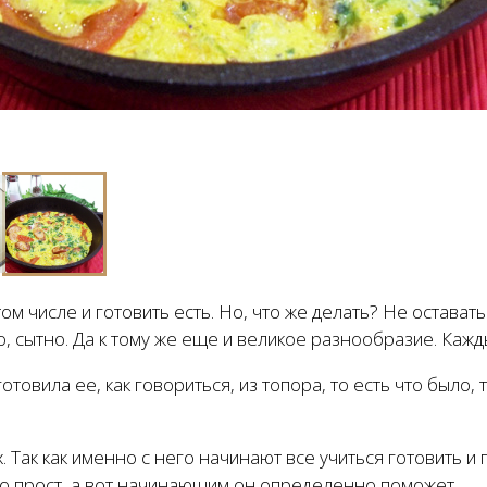
том числе и готовить есть. Но, что же делать? Не остава
о, сытно. Да к тому же еще и великое разнообразие. Каж
товила ее, как говориться, из топора, то есть что было, 
 Так как именно с него начинают все учиться готовить и
но прост, а вот начинающим он определенно поможет.