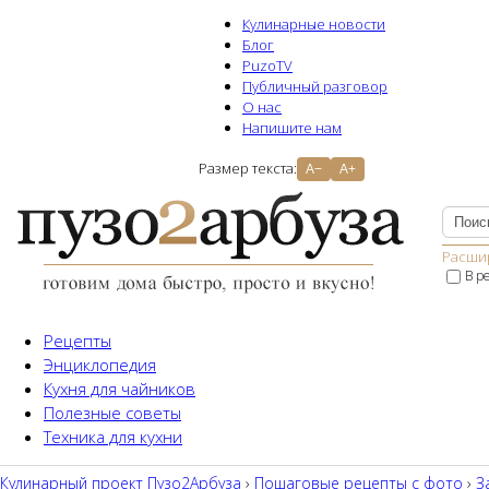
Кулинарные новости
Блог
PuzoTV
Публичный разговор
О нас
Напишите нам
Размер текста:
A−
A+
Расши
В р
Рецепты
Энциклопедия
Кухня для чайников
Полезные советы
Техника для кухни
Кулинарный проект Пузо2Aрбуза
›
Пошаговые рецепты с фото
›
З