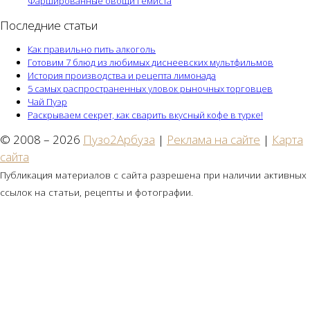
Фаршированные овощи Гемиста
Последние статьи
Как правильно пить алкоголь
Готовим 7 блюд из любимых диснеевских мультфильмов
История производства и рецепта лимонада
5 самых распространенных уловок рыночных торговцев
Чай Пуэр
Раскрываем секрет, как сварить вкусный кофе в турке!
© 2008 – 2026
Пузо2Арбуза
|
Реклама на сайте
|
Карта
сайта
Публикация материалов с сайта разрешена при наличии активных
ссылок на статьи, рецепты и фотографии.