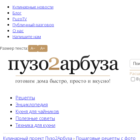
Кулинарные новости
Блог
PuzoTV
Публичный разговор
О нас
Напишите нам
Размер текста:
A−
A+
Расш
В
Рецепты
Энциклопедия
Кухня для чайников
Полезные советы
Техника для кухни
Кулинарный проект Пузо2Aрбуза
›
Пошаговые рецепты с фото