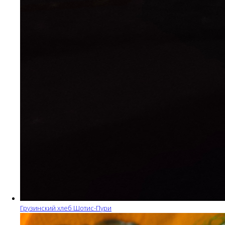
Грузинский хлеб Шотис-Пури