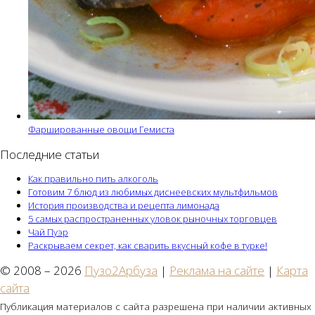
Фаршированные овощи Гемиста
Последние статьи
Как правильно пить алкоголь
Готовим 7 блюд из любимых диснеевских мультфильмов
История производства и рецепта лимонада
5 самых распространенных уловок рыночных торговцев
Чай Пуэр
Раскрываем секрет, как сварить вкусный кофе в турке!
© 2008 – 2026
Пузо2Арбуза
|
Реклама на сайте
|
Карта
сайта
Публикация материалов с сайта разрешена при наличии активных