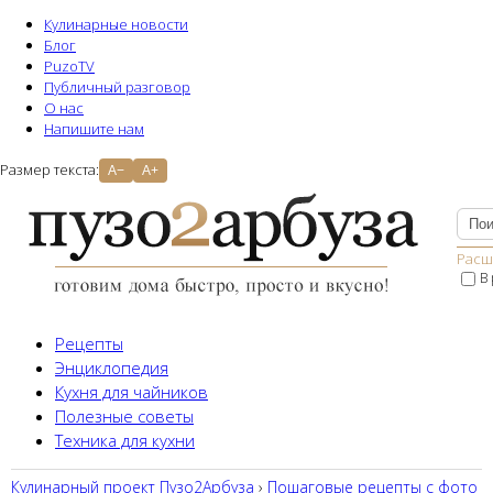
Кулинарные новости
Блог
PuzoTV
Публичный разговор
О нас
Напишите нам
Размер текста:
A−
A+
Расш
В
Рецепты
Энциклопедия
Кухня для чайников
Полезные советы
Техника для кухни
Кулинарный проект Пузо2Aрбуза
›
Пошаговые рецепты с фото