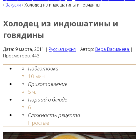
›
Закуски
› Холодец из индюшатины и говядины
Холодец из индюшатины и
говядины
Дата:
9 марта, 2011
|
Русская кухня
|
Автор:
Вера Васильева
| |
Просмотров:
443
Подготовка
10 мин.
Приготовление
5 ч.
Порций в блюде
6
Сложность рецепта
Простые