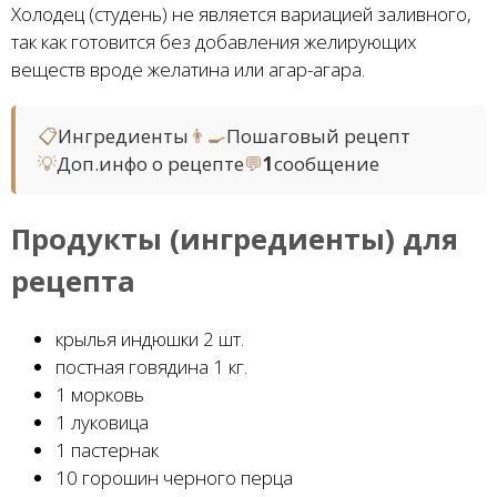
Холодец (студень) не является вариацией заливного,
так как готовится без добавления желирующих
веществ вроде желатина или агар-агара.
📋
Ингредиенты
👨‍🍳
Пошаговый рецепт
💡
Доп.инфо о рецепте
💬
1
сообщение
Продукты (ингредиенты) для
рецепта
крылья индюшки 2 шт.
постная говядина 1 кг.
1 морковь
1 луковица
1 пастернак
10 горошин черного перца