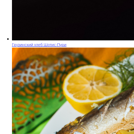
Грузинский хлеб Шотис-Пури