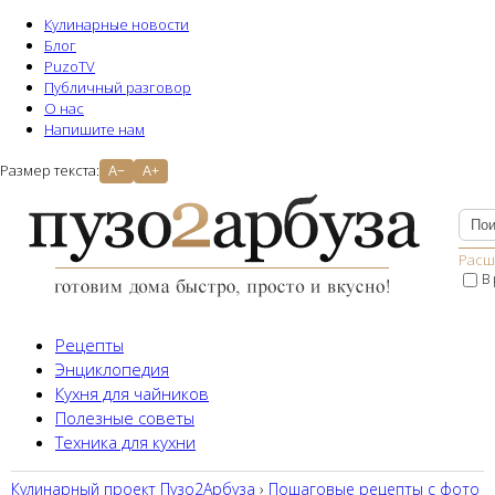
Кулинарные новости
Блог
PuzoTV
Публичный разговор
О нас
Напишите нам
Размер текста:
A−
A+
Расш
В
Рецепты
Энциклопедия
Кухня для чайников
Полезные советы
Техника для кухни
Кулинарный проект Пузо2Aрбуза
›
Пошаговые рецепты с фото