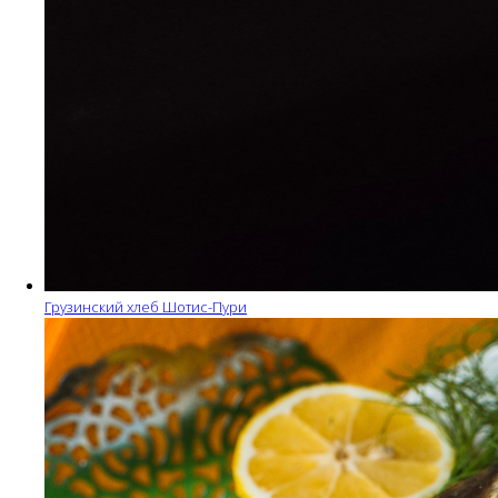
Грузинский хлеб Шотис-Пури