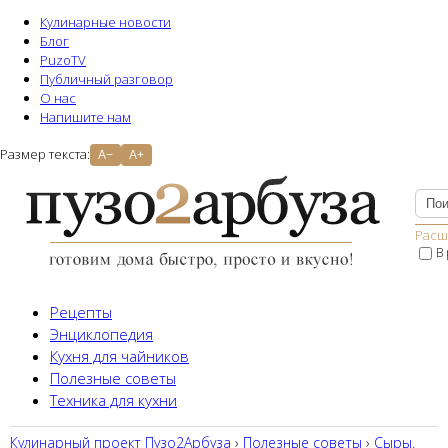
Кулинарные новости
Блог
PuzoTV
Публичный разговор
О нас
Напишите нам
Размер текста:
A−
A+
Расш
В
Рецепты
Энциклопедия
Кухня для чайников
Полезные советы
Техника для кухни
Кулинарный проект Пузо2Aрбуза
›
Полезные советы
›
Сыры.