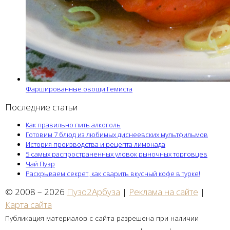
Фаршированные овощи Гемиста
Последние статьи
Как правильно пить алкоголь
Готовим 7 блюд из любимых диснеевских мультфильмов
История производства и рецепта лимонада
5 самых распространенных уловок рыночных торговцев
Чай Пуэр
Раскрываем секрет, как сварить вкусный кофе в турке!
© 2008 – 2026
Пузо2Арбуза
|
Реклама на сайте
|
Карта сайта
Публикация материалов с сайта разрешена при наличии