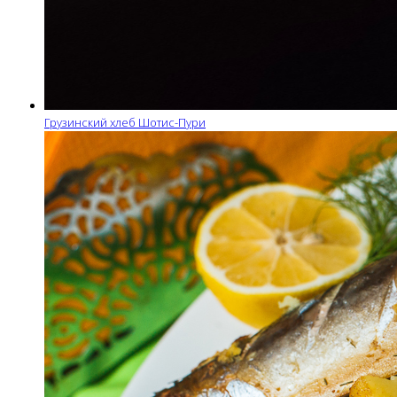
Грузинский хлеб Шотис-Пури