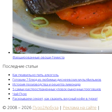
Фаршированные овощи Гемиста
Последние статьи
Как правильно пить алкоголь
Готовим 7 блюд из любимых диснеевских мультфильмов
История производства и рецепта лимонада
5 самых распространенных уловок рыночных торговцев
Чай Пуэр
Раскрываем секрет, как сварить вкусный кофе в турке!
© 2008 – 2026
Пузо2Арбуза
|
Реклама на сайте
|