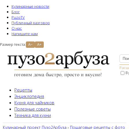
Кулинарные новости
Блог
PuzoTV
Публичный разговор
О нас
Напишите нам
Размер текста:
A−
A+
Расш
В
Рецепты
Энциклопедия
Кухня для чайников
Полезные советы
Техника для кухни
Кулинарный проект Пузо2Aрбуза
›
Пошаговые рецепты с фото