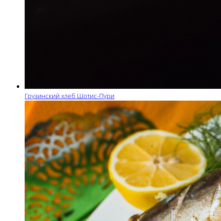
Грузинский хлеб Шотис-Пури