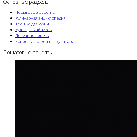
Основные разделы
Пошаговые рецепты
Кулинарная энциклопедия
Техника для кухни
Кухня для чайников
Полезные советы
Вопросы и ответы по кулинарии
Пошаговые рецепты