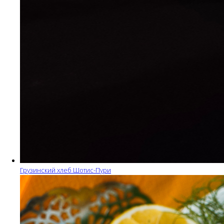
Грузинский хлеб Шотис-Пури