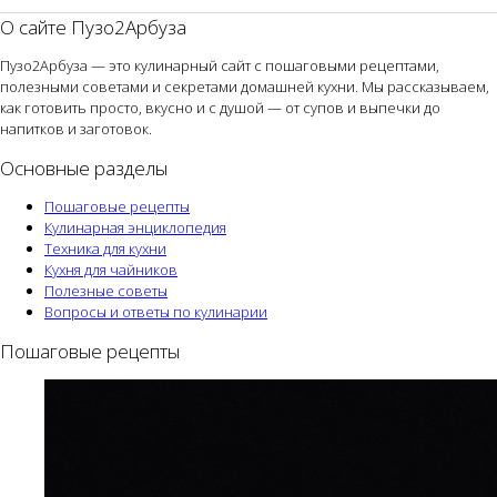
О сайте Пузо2Арбуза
Пузо2Арбуза — это кулинарный сайт с пошаговыми рецептами,
полезными советами и секретами домашней кухни. Мы рассказываем,
как готовить просто, вкусно и с душой — от супов и выпечки до
напитков и заготовок.
Основные разделы
Пошаговые рецепты
Кулинарная энциклопедия
Техника для кухни
Кухня для чайников
Полезные советы
Вопросы и ответы по кулинарии
Пошаговые рецепты