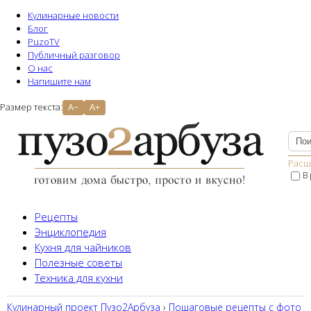
Кулинарные новости
Блог
PuzoTV
Публичный разговор
О нас
Напишите нам
Размер текста:
A−
A+
Расш
В
Рецепты
Энциклопедия
Кухня для чайников
Полезные советы
Техника для кухни
Кулинарный проект Пузо2Aрбуза
›
Пошаговые рецепты с фото