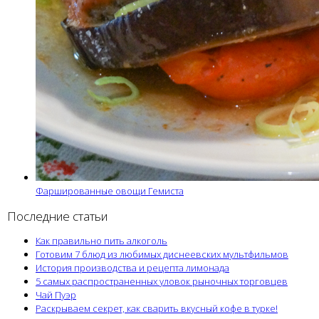
Фаршированные овощи Гемиста
Последние статьи
Как правильно пить алкоголь
Готовим 7 блюд из любимых диснеевских мультфильмов
История производства и рецепта лимонада
5 самых распространенных уловок рыночных торговцев
Чай Пуэр
Раскрываем секрет, как сварить вкусный кофе в турке!