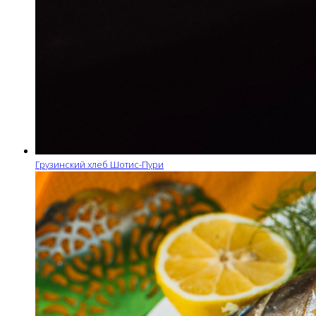
Грузинский хлеб Шотис-Пури