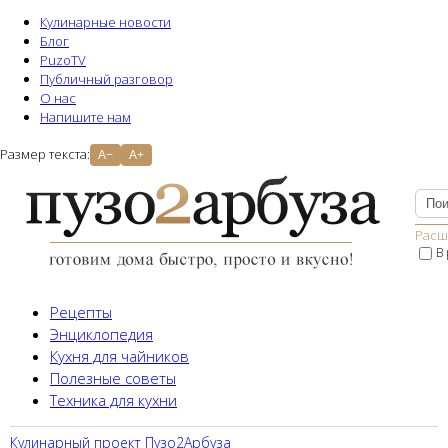
Кулинарные новости
Блог
PuzoTV
Публичный разговор
О нас
Напишите нам
Размер текста:
A−
A+
Расш
В
Рецепты
Энциклопедия
Кухня для чайников
Полезные советы
Техника для кухни
Кулинарный проект Пузо2Aрбуза