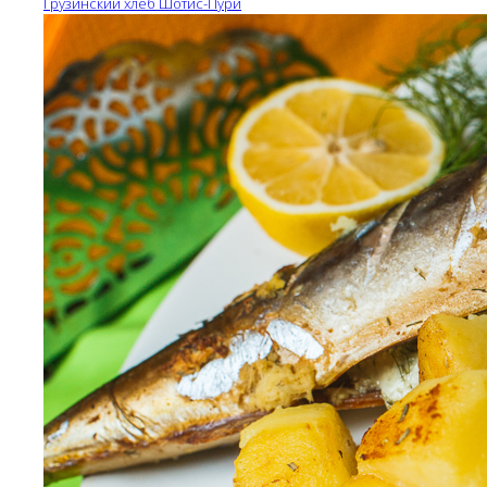
Грузинский хлеб Шотис-Пури