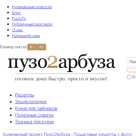
Кулинарные новости
Блог
PuzoTV
Публичный разговор
О нас
Напишите нам
Размер текста:
A−
A+
Расш
В
Рецепты
Энциклопедия
Кухня для чайников
Полезные советы
Техника для кухни
Кулинарный проект Пузо2Aрбуза
›
Пошаговые рецепты с фото