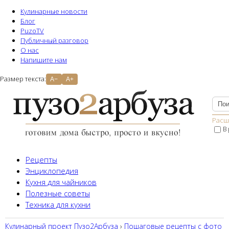
Кулинарные новости
Блог
PuzoTV
Публичный разговор
О нас
Напишите нам
Размер текста:
A−
A+
Расш
В
Рецепты
Энциклопедия
Кухня для чайников
Полезные советы
Техника для кухни
Кулинарный проект Пузо2Aрбуза
›
Пошаговые рецепты с фото