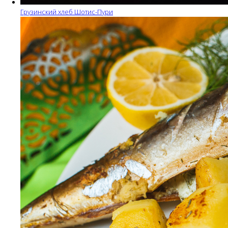
Грузинский хлеб Шотис-Пури