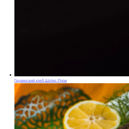
Грузинский хлеб Шотис-Пури