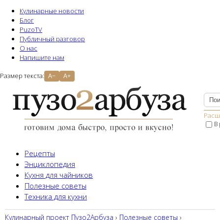
Кулинарные новости
Блог
PuzoTV
Публичный разговор
О нас
Напишите нам
Размер текста:
A−
A+
Расш
В
Рецепты
Энциклопедия
Кухня для чайников
Полезные советы
Техника для кухни
Кулинарный проект Пузо2Aрбуза
›
Полезные советы
›