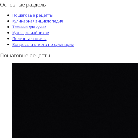
Основные разделы
Пошаговые рецепты
Кулинарная энциклопедия
Техника для кухни
Кухня для чайников
Полезные советы
Вопросы и ответы по кулинарии
Пошаговые рецепты