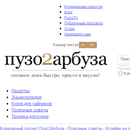
Кулинарные новости
Блог
PuzoTV
Публичный разговор
О нас
Напишите нам
Размер текста:
A−
A+
Расши
В р
Рецепты
Энциклопедия
Кухня для чайников
Полезные советы
Техника для кухни
Кулинарный проект Пузо2Aрбуза
›
Полезные советы
›
Хозяйке на 