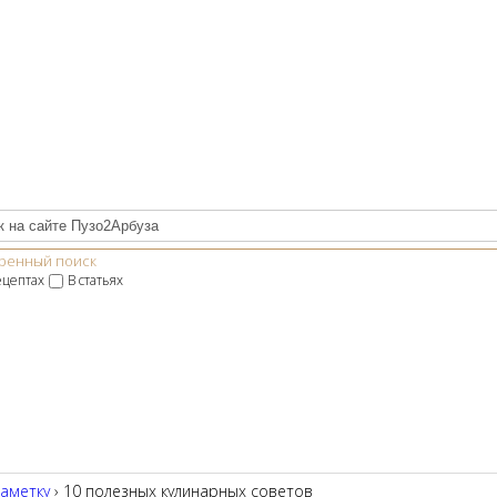
ренный поиск
ецептах
В статьях
заметку
› 10 полезных кулинарных советов