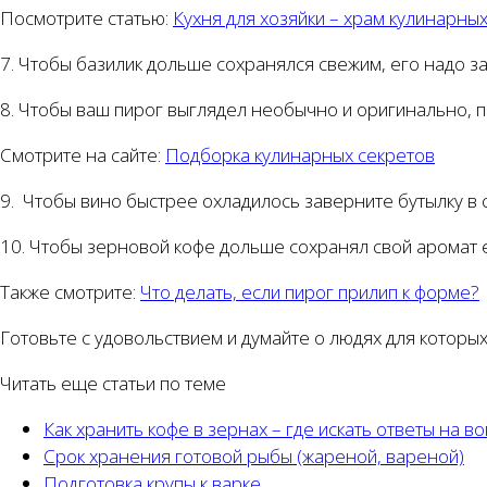
Посмотрите статью:
Кухня для хозяйки – храм кулинарны
7. Чтобы базилик дольше сохранялся свежим, его надо за
8. Чтобы ваш пирог выглядел необычно и оригинально, п
Смотрите на сайте:
Подборка кулинарных секретов
9. Чтобы вино быстрее охладилось заверните бутылку в
10. Чтобы зерновой кофе дольше сохранял свой аромат е
Также смотрите:
Что делать, если пирог прилип к форме?
Готовьте с удовольствием и думайте о людях для которых 
Читать еще статьи по теме
Как хранить кофе в зернах – где искать ответы на в
Срок хранения готовой рыбы (жареной, вареной)
Подготовка крупы к варке