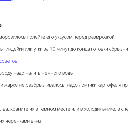
в
6
орозилось полейте его уксусом перед размрозкой.
ы, индейки или утки за 10 минут до конца готовки сбрызн
 советов
вороду надо налить немного воды.
ри жарке не разбрызгивалось, надо ломтики картофеля пр
тва, храните их в темном месте или в холодильнике, в 
их черенками вниз