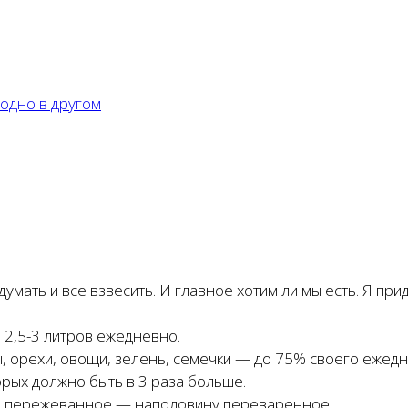
 одно в другом
думать и все взвесить. И главное хотим ли мы есть. Я п
 2,5-3 литров ежедневно.
ы, орехи, овощи, зелень, семечки — до 75% своего ежед
рых должно быть в 3 раза больше.
шо пережеванное — наполовину переваренное.