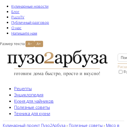
Кулинарные новости
Блог
PuzoTV
Публичный разговор
О нас
Напишите нам
Размер текста:
A−
A+
Расш
В
Рецепты
Энциклопедия
Кухня для чайников
Полезные советы
Техника для кухни
Кулинарный проект Пузо2Aрбуза
›
Полезные советы
›
Мясо в