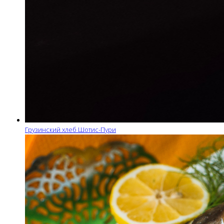
Грузинский хлеб Шотис-Пури