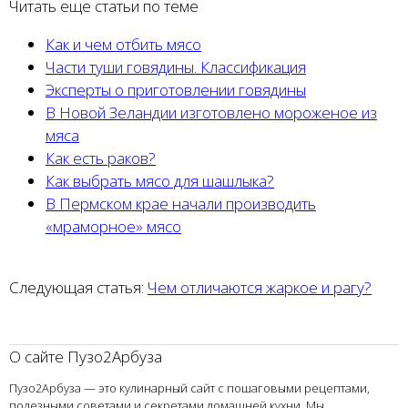
Читать еще статьи по теме
Как и чем отбить мясо
Части туши говядины. Классификация
Эксперты о приготовлении говядины
В Новой Зеландии изготовлено мороженое из
мяса
Как есть раков?
Как выбрать мясо для шашлыка?
В Пермском крае начали производить
«мраморное» мясо
Следующая статья:
Чем отличаются жаркое и рагу?
О сайте Пузо2Арбуза
Пузо2Арбуза — это кулинарный сайт с пошаговыми рецептами,
полезными советами и секретами домашней кухни. Мы