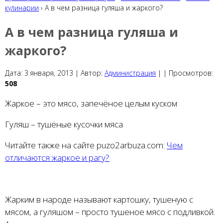
кулинарии
› А в чем разница гуляша и жаркого?
А в чем разница гуляша и
жаркого?
Дата:
3 января, 2013 |
Автор:
Администрация
|
|
Просмотров:
508
Жаркое – это мясо, запечёное целым куском
Гуляш – тушёные кусочки мяса
Читайте также на сайте puzo2arbuza.com:
Чем
отличаются жаркое и рагу?
Жарким в народе называют картошку, тушеную с
мясом, а гуляшом – просто тушеное мясо с подливкой.