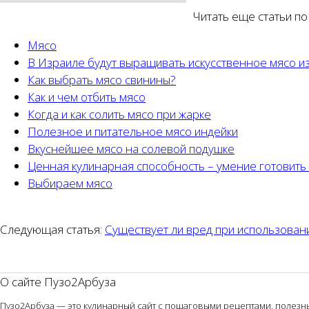
Читать еще статьи по
Мясо
В Израиле будут выращивать искусственное мясо из
Как выбрать мясо свинины?
Как и чем отбить мясо
Когда и как солить мясо при жарке
Полезное и питательное мясо индейки
Вкуснейшее мясо на солевой подушке
Ценная кулинарная способность – умение готовить
Выбираем мясо
Следующая статья:
Существует ли вред при использован
О сайте Пузо2Арбуза
Пузо2Арбуза — это кулинарный сайт с пошаговыми рецептами, полезным