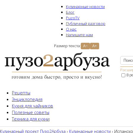
Кулинарные новости
Блог
PuzoTV
Публичный разговор
О нас
Напишите нам
Размер текста:
A−
A+
Расши
В р
Рецепты
Энциклопедия
Кухня для чайников
Полезные советы
Техника для кухни
Кулинарный проект Пузо2Aрбуза
›
Кулинарные новости
› Испанско