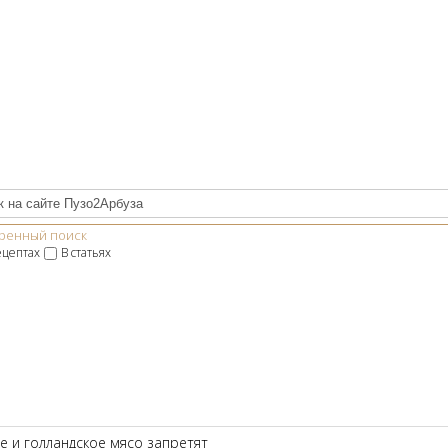
ренный поиск
ецептах
В статьях
е и голландское мясо запретят