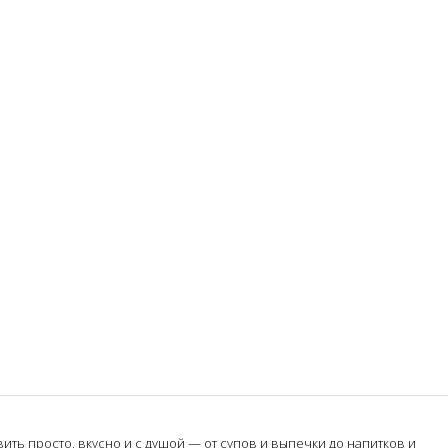
ть просто, вкусно и с душой — от супов и выпечки до напитков и