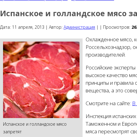
Испанское и голландское мясо з
Дата:
11 апреля, 2013 |
Автор:
Администрация
|
|
Просмотров:
26
Охлажденное мясо, к
Россельхознадзор, о
производителей.
Российские эксперты
высокое качество мя
принципы и правила 
вещества, а это сов
Смотрите на сайте:
В
Инспекция испанских 
Таможенном и Европей
Испанское и голландское мясо
мяса пересмотрят сво
запретят