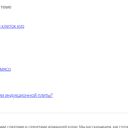
 теме
 клеток кур
 мясо
ии индукционной плиты?
и советами и секретами домашней кухни. Мы рассказываем, как готови