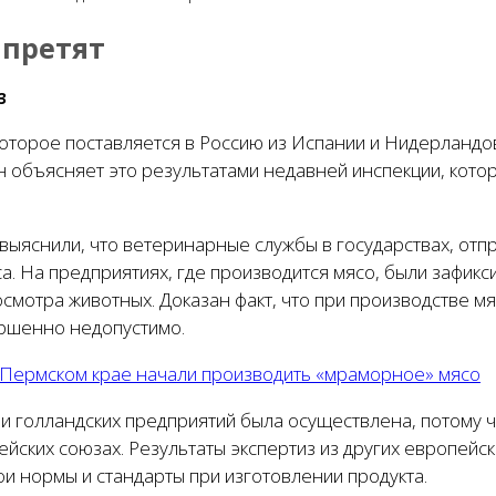
апретят
3
оторое поставляется в Россию из Испании и Нидерландов
н объясняет это результатами недавней инспекции, кото
 выяснили, что ветеринарные службы в государствах, от
са. На предприятиях, где производится мясо, были зафи
осмотра животных. Доказан факт, что при производстве м
ершенно недопустимо.
 Пермском крае начали производить «мраморное» мясо
и голландских предприятий была осуществлена, потому ч
ских союзах. Результаты экспертиз из других европейск
и нормы и стандарты при изготовлении продукта.