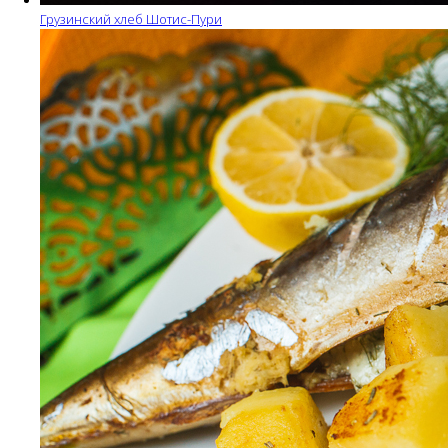
Грузинский хлеб Шотис-Пури