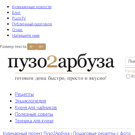
Кулинарные новости
Блог
PuzoTV
Публичный разговор
О нас
Напишите нам
Размер текста:
A−
A+
Расш
В
Рецепты
Энциклопедия
Кухня для чайников
Полезные советы
Техника для кухни
Кулинарный проект Пузо2Aрбуза
›
Пошаговые рецепты с фото