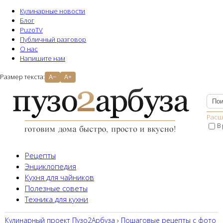
Кулинарные новости
Блог
PuzoTV
Публичный разговор
О нас
Напишите нам
Размер текста:
A−
A+
Расш
В
Рецепты
Энциклопедия
Кухня для чайников
Полезные советы
Техника для кухни
Кулинарный проект Пузо2Aрбуза
›
Пошаговые рецепты с фото