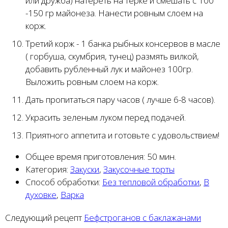
или дружба) натереть на терке и смешать с 100
-150 гр майонеза. Нанести ровным слоем на
корж.
Третий корж - 1 банка рыбных консервов в масле
( горбуша, скумбрия, тунец) размять вилкой,
добавить рубленный лук и майонез 100гр.
Выложить ровным слоем на корж.
Дать пропитаться пару часов ( лучше 6-8 часов).
Украсить зеленым луком перед подачей.
Приятного аппетита и готовьте с удовольствием!
Общее время приготовления:
50 мин.
Категория:
Закуски
,
Закусочные торты
Способ обработки:
Без тепловой обработки
,
В
духовке
,
Варка
Следующий рецепт
Бефстроганов с баклажанами