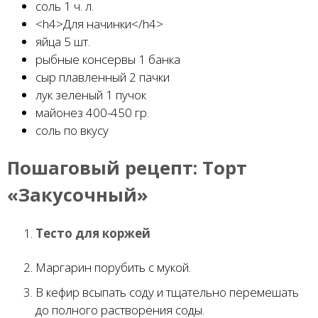
соль 1 ч. л.
<h4>Для начинки</h4>
яйца 5 шт.
рыбные консервы 1 банка
сыр плавленный 2 пачки
лук зеленый 1 пучок
майонез 400-450 гр.
соль по вкусу
Пошаговый рецепт:
Торт
«Закусочный»
Тесто для коржей
Маргарин порубить с мукой.
В кефир всыпать соду и тщательно перемешать
до полного растворения соды.