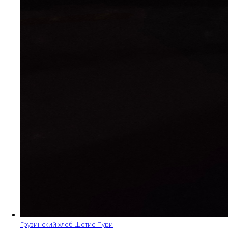
Грузинский хлеб Шотис-Пури