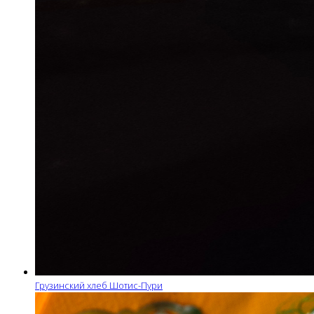
Грузинский хлеб Шотис-Пури