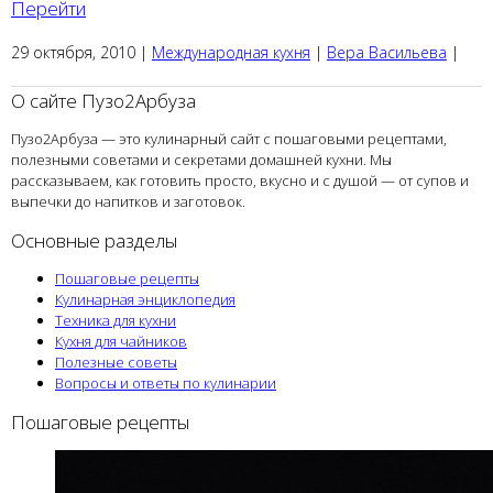
Перейти
29 октября, 2010
|
Международная кухня
|
Вера Васильева
|
О сайте Пузо2Арбуза
Пузо2Арбуза — это кулинарный сайт с пошаговыми рецептами,
полезными советами и секретами домашней кухни. Мы
рассказываем, как готовить просто, вкусно и с душой — от супов и
выпечки до напитков и заготовок.
Основные разделы
Пошаговые рецепты
Кулинарная энциклопедия
Техника для кухни
Кухня для чайников
Полезные советы
Вопросы и ответы по кулинарии
Пошаговые рецепты