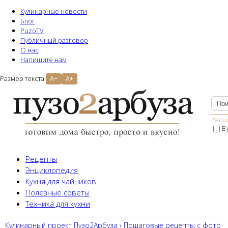
Кулинарные новости
Блог
PuzoTV
Публичный разговор
О нас
Напишите нам
Размер текста:
A−
A+
Расш
В
Рецепты
Энциклопедия
Кухня для чайников
Полезные советы
Техника для кухни
Кулинарный проект Пузо2Aрбуза
›
Пошаговые рецепты с фото