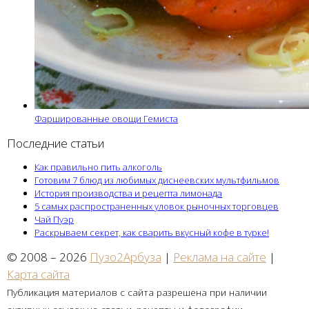
Фаршированные овощи Гемиста
Последние статьи
Как правильно пить алкоголь
Готовим 7 блюд из любимых диснеевских мультфильмов
История производства и рецепта лимонада
5 самых распространенных уловок рыночных торговцев
Чай Пуэр
Раскрываем секрет, как сварить вкусный кофе в турке!
© 2008 – 2026
Пузо2Арбуза
|
Реклама на сайте
|
Карта сайта
Публикация материалов с сайта разрешена при наличии