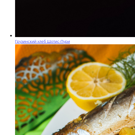
Грузинский хлеб Шотис-Пури