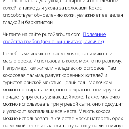
использоваться для ухода за жирной и проблемной
кожей, а также для ухода за волосами. Кокос
способствует обновлению кожи, увлажняет ее, делая
гладкой и бархатистой.
Читайте на сайте puzo2arbuza.com:
Полезные
свойства грибов (вешенки, шиитаке, лисичек)
Целебными являются как молочко, так и мякоть и
масло ореха. Использовать кокос можно по-разному.
Например, как жители мальдивских островов . Там
кокосовая пальма, радует коренных жителей и
туристов райской мякотью целый год. Молочком
можно протирать лицо, оно прекрасно тонизирует и
придает упругость увядающей коже. Так же молочко
можно использовать при угревой сыпи, оно подсушит
и успокоит воспалившиеся места. Мякоть кокоса
можно использовать в качестве маски: натереть орех
на мелкой терке и наложить эту кашицу на лицо минут