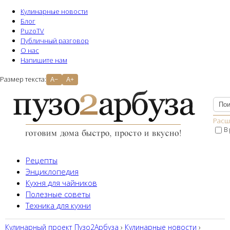
Кулинарные новости
Блог
PuzoTV
Публичный разговор
О нас
Напишите нам
Размер текста:
A−
A+
Расш
В
Рецепты
Энциклопедия
Кухня для чайников
Полезные советы
Техника для кухни
Кулинарный проект Пузо2Aрбуза
›
Кулинарные новости
›