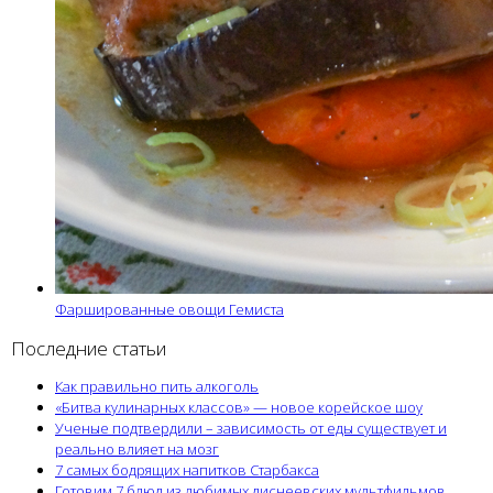
Фаршированные овощи Гемиста
Последние статьи
Как правильно пить алкоголь
«Битва кулинарных классов» — новое корейское шоу
Ученые подтвердили – зависимость от еды существует и
реально влияет на мозг
7 самых бодрящих напитков Старбакса
Готовим 7 блюд из любимых диснеевских мультфильмов