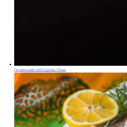
Грузинский хлеб Шотис-Пури