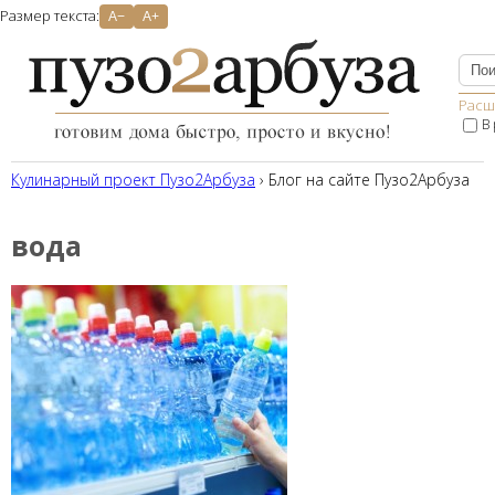
Размер текста:
A−
A+
Расш
В
Кулинарный проект Пузо2Aрбуза
› Блог на сайте Пузо2Арбуза
вода