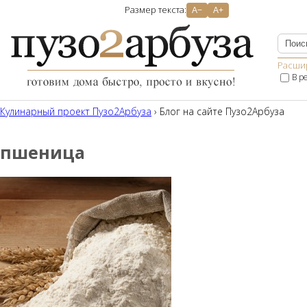
Размер текста:
A−
A+
Расши
В р
Кулинарный проект Пузо2Aрбуза
› Блог на сайте Пузо2Арбуза
пшеница