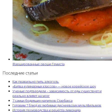
Фаршированные овощи Гемиста
Последние статьи
Как правильно пить алкоголь
«Битва кулинарных классов» — новое корейское шоу
Ученые подтвердили – зависимость от еды существует и
реально влияет на мозг
7 самых бодрящих напитков Старбакса
Готовим 7 блюд из любимых диснеевских мультфильмов
История производства и рецепта лимонада