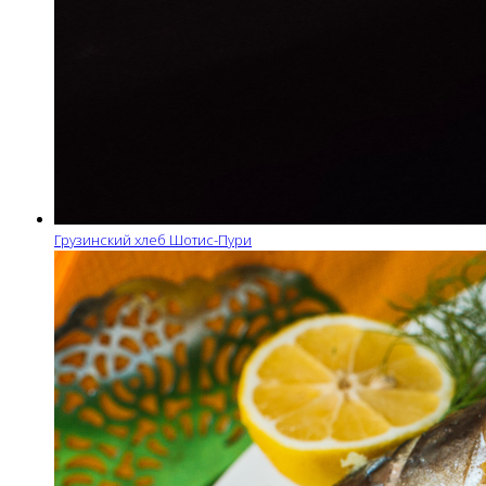
Грузинский хлеб Шотис-Пури