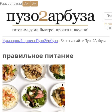
Размер текста:
A−
A+
Расш
В
Кулинарный проект Пузо2Aрбуза
› Блог на сайте Пузо2Арбуза
правильное питание