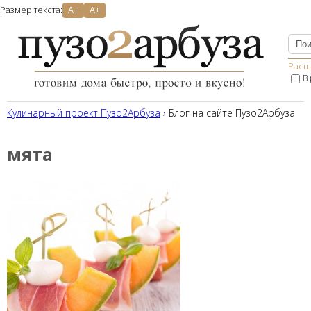
Размер текста:
A−
A+
Расш
В
Кулинарный проект Пузо2Aрбуза
› Блог на сайте Пузо2Арбуза
мята