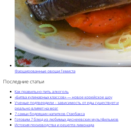
Фаршированные овощи Гемиста
Последние статьи
Как правильно пить алкоголь
«Битва кулинарных классов» — новое корейское шоу
Ученые подтвердили – зависимость от еды существует и
реально влияет на мозг
7 самых бодрящих напитков Старбакса
Готовим 7 блюд из любимых диснеевских мультфильмов
История производства и рецепта лимонада