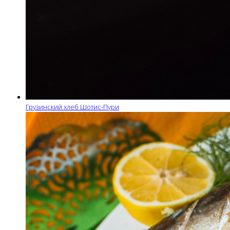
Грузинский хлеб Шотис-Пури