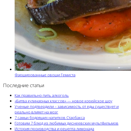
Фаршированные овощи Гемиста
Последние статьи
Как правильно пить алкоголь
«Битва кулинарных классов» — новое корейское шоу
Ученые подтвердили – зависимость от еды существует и
реально влияет на мозг
7 самых бодрящих напитков Старбакса
Готовим 7 блюд из любимых диснеевских мультфильмов
История производства и рецепта лимонада