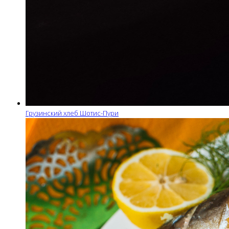
Грузинский хлеб Шотис-Пури