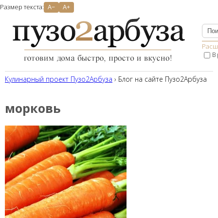
Размер текста:
A−
A+
Расш
В
Кулинарный проект Пузо2Aрбуза
› Блог на сайте Пузо2Арбуза
морковь